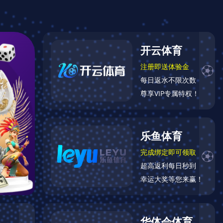
注册入口
开始