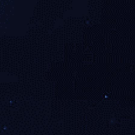
生涯中宝贵的一部分，有助于培养更加成熟
下一篇：
霍启山在两会提案中呼吁粤港澳大