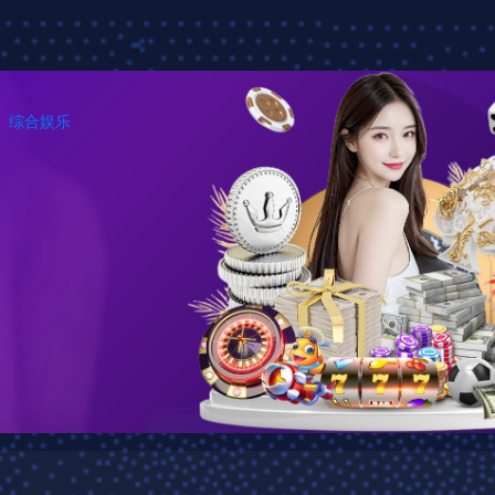
App下载
公司介绍
体育报道
33体育首页
—— 比赛数据从这里