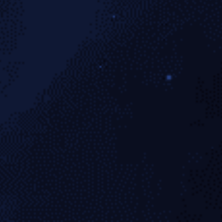
段。从长远来看，这些经历必定会成为他们职业
稳健的人才，为争夺总冠军奠定坚实基础。
巴
尖球队的对抗将吸引无数...