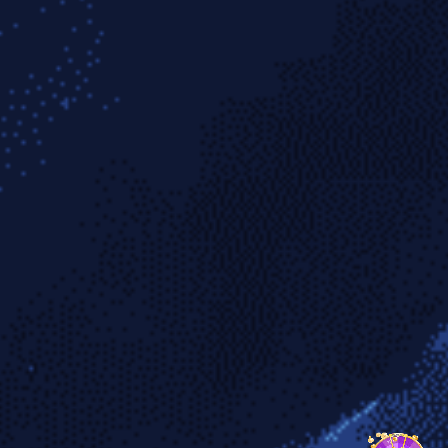
得尤为重要。在小卡不在场的时候，两位球
，以帮助球队走出困境。
靠自己的得分，还要提升组织进攻的效率。
运作中的核心。此外，在防守端他也需要付
他不仅要保证篮板球数量，还要利用自己的
球命中率，为自己创造更多得分机会。这种
战术体系。
。在这样的情况下，哈登与祖巴茨是否具备