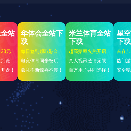
键作用。本文将从多个角度分析这一情况，包括
重要性、面对压力时的调整能力以及未来可能的
们可以更好地理解小卡缺席对球队产生的深远影
1、哈登与祖巴茨配合的重
在小卡缺席期间，哈登与祖巴茨之间的配合至关
控球和投篮能力著称，而祖巴茨则是在内线有着
起有效的化学反应，以弥补小卡带来的空缺。
首先，哈登能够利用自己的突破能力吸引防守，
方防守集中在哈登身上的时候，他可以通过传球
体进攻效率，还能让队友获得信心。
其次，祖巴茨也需适时地做出跑位和掩护，为哈
得哈登更容易找到投篮或者突破机会。而这种默