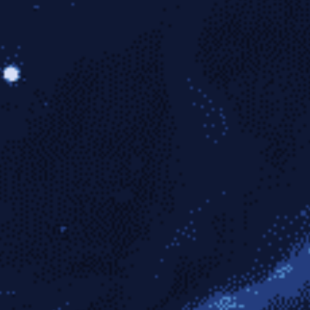
快速调整并适应新局面的能力，将决定他们能否
首先，在比赛过程中，根据场上形势变化及时做
效，他们必须迅速找到破解之道。例如，如果对
变策略，例如增加快攻或尝试不同类型的进攻组
其次，在心理层面上，两位球员也需加强沟通，
时，一次简单有效的信息交流，就能够带来意想
动将成为应对压力的重要保障。
4、未来发展方向及展望
随着比赛继续进行，小卡何时回归仍然是不确定
是一次难得的发展机会。如果他们能够把握住这
极大有助于未来赛季的发展。