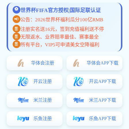
多元业务 · 稳健扩张
333体育首页 深耕体育数据与互动内容服务，产品体系涵盖赛事
直播、移动端内容分发、社区互动与本地化运营。平台覆盖多个
语种与终端系统，用户规模持续增长。
核心系统采用模块化架构及高并发优化机制，在各类赛事高峰期
亦能保持稳定流畅响应，确保每一位用户都能获得快速、顺畅的
操作体验。