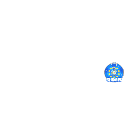
因此，两支球队都非常清楚，引入这样一名才华横溢
的小将，将对自身未来的发展起到积极推动作用。这
也是为何他们愿意重启谈判，并为其支付高达6000万
英镑费用的重要原因。
3、转会市场现状分析
当前足球转会市场竞争激烈，各大俱乐部纷纷加大投
入，以求尽快提升实力。在这种情况下，高额转会费
已成为常态，而6000万英镑对于顶级年轻球员来说，
也并不算过分。因此，对于热刺和曼城来说，此次谈
判金额是符合市场规律的。
与此同时，由于疫情后经济复苏的不确定性，各个俱
乐部对待转会资金的问题也变得更加谨慎。有些俱乐
部开始采取“先出售后购买”的策略，以确保财务健