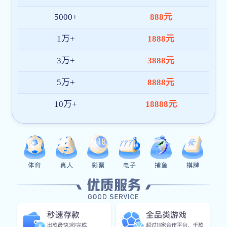
1、萨维尼奥的个人表现与潜力
作为一名年轻且极具潜力的球员，萨维尼奥在过去几
个赛季中展现出了非凡的能力。他在比赛中的速度和
技术使他成为对手后防线的一大威胁。在上赛季，他
为球队贡献了显著的进攻数据，不仅进球数可观，还
为队友提供了多次助攻，这让他获得了不少关注。
此外，萨维尼奥在场上的灵活性和战术意识也得到了
教练组的一致认可。他不仅能够胜任多个位置，更能
够根据比赛需要调整自己的角色。这种多面手特质，
使得他成为各家俱乐部争抢的对象。
更值得注意的是，萨维尼奥在国际舞台上的表现同样
令人惊艳。在国家队出战时，他常常能够发挥出色，