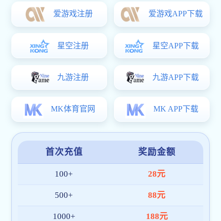
费用或达6000万镑
近日，英媒报道称托特纳姆热刺与曼城重启了关于萨
维尼奥的转会谈判，转会费用或将达到6000万英镑。
这一消息引发了球迷和媒体的广泛关注。作为当今足
坛备受瞩目的年轻球员之一，萨维尼奥的转会动向将
对两支球队乃至整个联赛产生重要影响。本文将从四
个方面深入分析这一转会事件，包括萨维尼奥的个人
表现与潜力、热刺和曼城的转会策略、转会市场的现
状以及此交易可能带来的影响。通过这些分析，我们
希望能更全面地理解这笔可能的大交易及其背后的原
因。